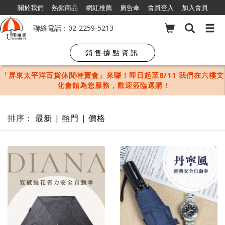
關於我們
熱銷商品
網紅推薦
廣告傘
會員登入
加入會員
聯絡電話：02-2259-5213
銷售據點資訊
「屏東太平洋百貨休閒特賣會」來囉！即日起至8/11 我們在六樓文
化會館為您服務，歡迎蒞臨選購 !
排序：
最新
|
熱門
|
價格