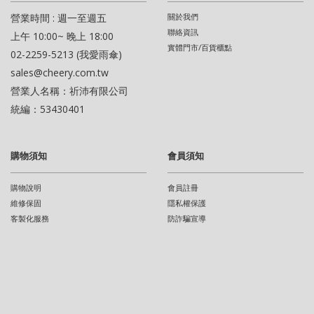
營業時間 : 週一至週五
關於我們
聯絡資訊
上午 10:00~ 晚上 18:00
實體門市/百貨櫃點
02-2259-5213 (我愛雨傘)
sales@cheery.com.tw
營業人名稱：祈沛有限公司
統編：53430401
購物須知
會員須知
購物說明
會員註冊
維修保固
隱私權保護
客製化服務
防詐騙宣導