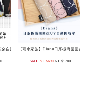
朵自動開收折傘(21吋)｜台灣...
【雨傘家族】Diana日系極簡圈圈自動開收折傘(21吋
80
SALE
NT. $690
NT. $1280