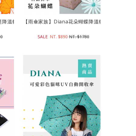
降溫輕量自動折傘(21吋)｜9...
【雨傘家族】Diana花朵蝴蝶降溫輕量自動折傘(21吋)
80
SALE
NT. $890
NT. $1780