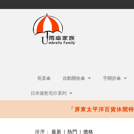
長直傘
自動開收傘
手開折傘
日本速乾毛巾系列
【雨傘家族 X 高雄大樂購物中
排序：
最新
|
熱門
|
價格