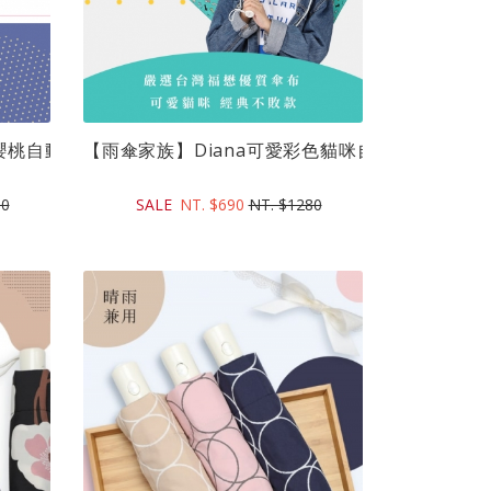
桃自動開收折傘(21吋)｜台灣...
【雨傘家族】Diana可愛彩色貓咪自動開收折傘(21吋
80
SALE
NT. $690
NT. $1280