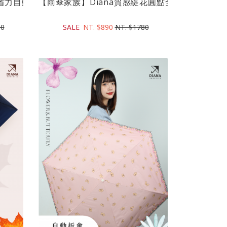
自動傘(21吋)｜超潑水傘布晴雨...
【雨傘家族】Diana質感緹花圓點全遮光自動傘(21吋
80
SALE
NT. $890
NT. $1780