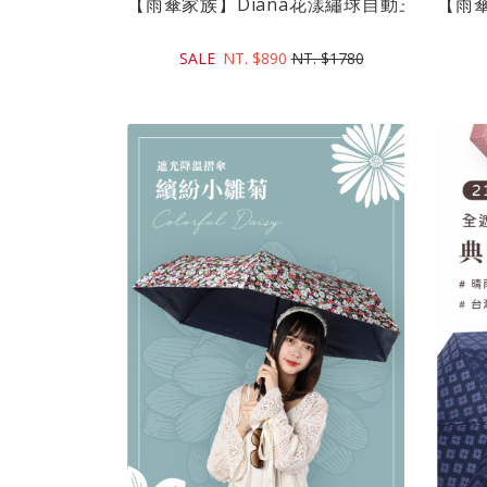
【雨傘家族】Diana花漾繡球自動三折傘(奶霜米
【雨傘
SALE
NT. $890
NT. $1780