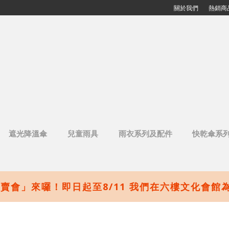
關於我們
熱銷商
遮光降溫傘
兒童雨具
雨衣系列及配件
快乾傘系
心】夏日特賣會開跑囉！即日起至8/6 我們在一樓甜