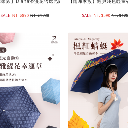
/星空藍)｜...
家族】Diana浪漫花語遮光降溫自動折傘(21吋)｜9...
【雨傘家族】經典純色輕量省力
SALE
NT. $890
NT. $1780
SALE
NT. $590
NT. $12