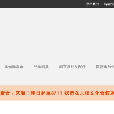
關於我們
熱銷商
遮光降溫傘
兒童雨具
雨衣系列及配件
快乾傘系
賣會」來囉！即日起至8/11 我們在六樓文化會館為