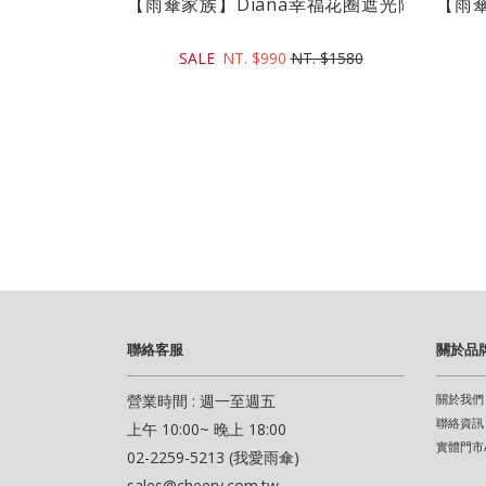
【雨傘家族】Diana幸福花圈遮光降溫三折傘(2
【雨傘
SALE
NT. $990
NT. $1580
聯絡客服
關於品
營業時間 : 週一至週五
關於我們
聯絡資訊
上午 10:00~ 晚上 18:00
實體門市
02-2259-5213 (我愛雨傘)
sales@cheery.com.tw