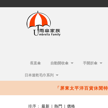
長直傘
自動開收傘
手開折傘
日本速乾毛巾系列
「屏東太平洋百貨休閒特
排序：
最新
|
熱門
|
價格