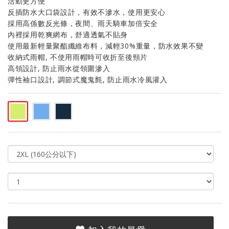
活動更方便
反插防水大口袋設計，有效不滲水，使用更安心
採用高係數反光條，夜間、雨天騎車加倍安全
內裡採用乾爽網布，舒適透氣不貼身
使用最新輕量聚酯纖維布料，減輕30%重量，防水效果不變
收納式雨帽, 不使用雨帽時可收折至後頸片
高領設計, 防止雨水從領圍滲入
彈性袖口設計, 調節式魔鬼氈, 防止雨水冷風灌入