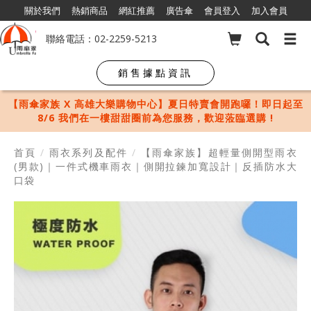
關於我們
熱銷商品
網紅推薦
廣告傘
會員登入
加入會員
聯絡電話：02-2259-5213
銷售據點資訊
【雨傘家族 X 高雄大樂購物中心】夏日特賣會開跑囉！即日起至
8/6 我們在一樓甜甜圈前為您服務，歡迎蒞臨選購 !
首頁
/
雨衣系列及配件
/
【雨傘家族】超輕量側開型雨衣
(男款)｜一件式機車雨衣｜側開拉鍊加寬設計｜反插防水大
口袋