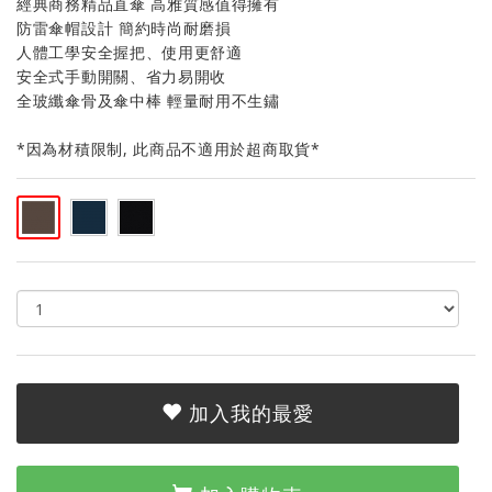
經典商務精品直傘 高雅質感值得擁有
防雷傘帽設計 簡約時尚耐磨損
人體工學安全握把、使用更舒適
安全式手動開關、省力易開收
全玻纖傘骨及傘中棒 輕量耐用不生鏽
*因為材積限制, 此商品不適用於超商取貨*
加入我的最愛