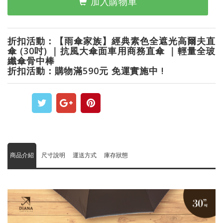
加入購物車
折扣活動：【雨傘家族】經典素色全遮光高爾夫直
傘 (30吋) ｜抗風大傘面車用商務直傘 ｜輕量全玻
纖傘骨中棒
折扣活動：購物滿590元 免運實施中 !
商品介紹
尺寸說明
運送方式
庫存狀態