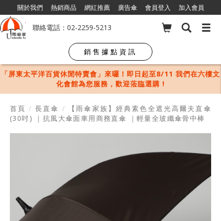
關於我們
熱銷商品
網紅推薦
廣告傘
會員登入
加入會員
聯絡電話：02-2259-5213
銷售據點資訊
【高雄大樂購物中心】夏日特賣會開跑囉！即日起至8/20 我們在
《B1特賣場》為您服務，歡迎蒞臨選購 !
首頁
/
長直傘
/
【雨傘家族】經典素色全遮光高爾夫直傘
(30吋) ｜抗風大傘面車用商務直傘 ｜輕量全玻纖傘骨中棒