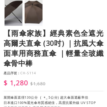
【雨傘家族】經典素色全遮光
高爾夫直傘 (30吋) ｜抗風大傘
面車用商務直傘 ｜輕量全玻纖
傘骨中棒
產品序號：
CH-S114
$ 1,280
$1,680
展開傘面直徑130公分 ( +_ 5公分) 超大傘面遮蔽率佳
日本進口100%遮光傘布質感絕佳，高度抗紫外線 UV STOP