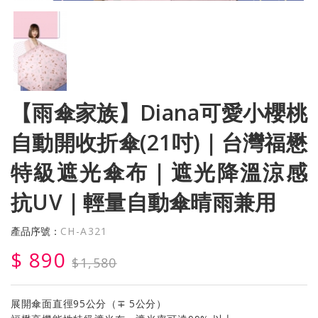
【雨傘家族】Diana可愛小櫻桃
自動開收折傘(21吋)｜台灣福懋
特級遮光傘布｜遮光降溫涼感
抗UV｜輕量自動傘晴雨兼用
產品序號：
CH-A321
$ 890
$1,580
展開傘面直徑95公分（∓ 5公分）