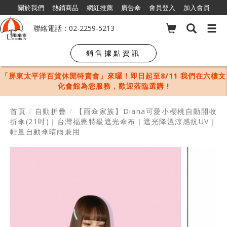
關於我們
熱銷商品
網紅推薦
廣告傘
會員登入
加入會員
聯絡電話：02-2259-5213
銷售據點資訊
「屏東太平洋百貨休閒特賣會」來囉！即日起至8/11 我們在六樓文
化會館為您服務，歡迎蒞臨選購 !
首頁
/
自動折疊
/
【雨傘家族】Diana可愛小櫻桃自動開收
折傘(21吋)｜台灣福懋特級遮光傘布｜遮光降溫涼感抗UV｜
輕量自動傘晴雨兼用