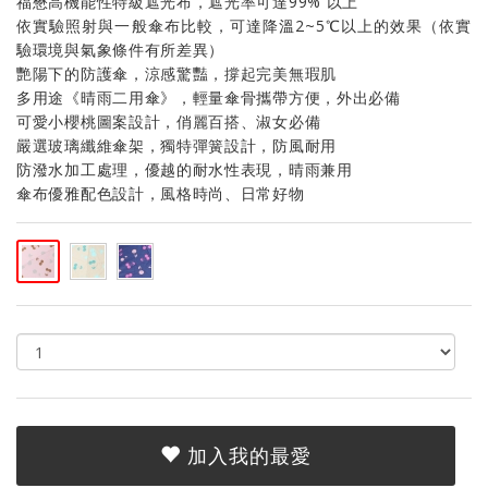
福懋高機能性特級遮光布，遮光率可達99% 以上
依實驗照射與一般傘布比較，可達降溫2~5℃以上的效果（依實
驗環境與氣象條件有所差異）
艷陽下的防護傘，涼感驚豔，撐起完美無瑕肌
多用途《晴雨二用傘》，輕量傘骨攜帶方便，外出必備
可愛小櫻桃圖案設計，俏麗百搭、淑女必備
嚴選玻璃纖維傘架，獨特彈簧設計，防風耐用
防潑水加工處理，優越的耐水性表現，晴雨兼用
傘布優雅配色設計，風格時尚、日常好物
加入我的最愛