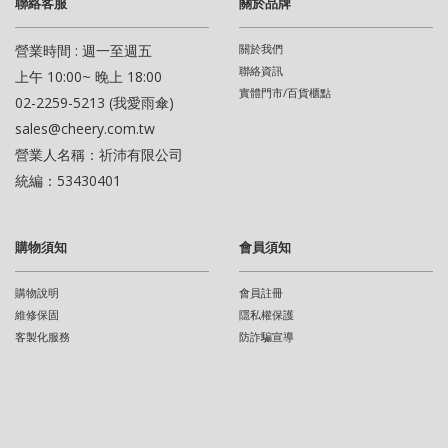
聯絡客服
關於品牌
營業時間 : 週一至週五
關於我們
聯絡資訊
上午 10:00~ 晚上 18:00
實體門市/百貨櫃點
02-2259-5213 (我愛雨傘)
sales@cheery.com.tw
營業人名稱：祈沛有限公司
統編：53430401
購物須知
會員須知
購物說明
會員註冊
維修保固
隱私權保護
客製化服務
防詐騙宣導